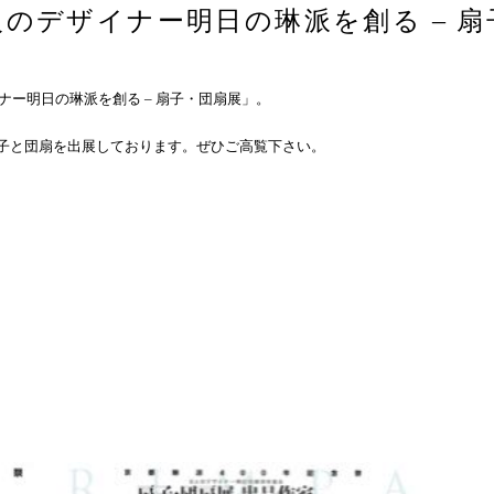
人のデザイナー明日の琳派を創る – 
ナー明日の琳派を創る – 扇子・団扇展」。
子と団扇を出展しております。ぜひご高覧下さい。