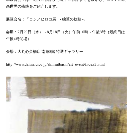
画世界の軌跡をご紹介します。
展覧会名：「コシノヒロコ展 - 絵筆の軌跡 -」
会期：7月29日（水）～8月18日（火）午前10時～午後8時（最終日は
午後4時閉場）
会場：大丸心斎橋店 南館8階 特選ギャラリー
http://www.daimaru.co.jp/shinsaibashi/art_event/index3.html