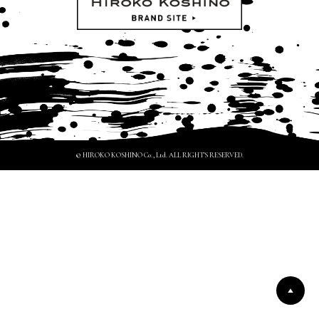
© HIROKO KOSHINO Co., Ltd. ALL RIGHTS RESERVED.