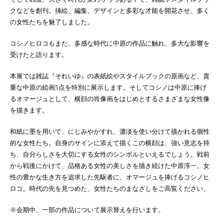
クなどを創刊。挿絵、編集、デザインと多彩な才能を開花させ、多く
の女性たちを魅了しました。
コシノヒロコもまた、多感な時代に中原の作品に触れ、多大な影響を
受けたと語ります。
本展では雑誌『それいゆ』の表紙絵やスタイルブックの原画など、貴
重な中原の絵画5点を特別に展示します。そしてコシノは中原に捧げ
るオマージュとして、横顔の肖像画をはじめとするさまざまな女性像
を描きます。
和紙に墨を用いて、にじみやかすれ、濃淡を使い分けて描かれる個性
的な女性たち。自身のサインに添えて描くこの横顔は、強い意志を持
ち、自分らしさを大切にする女性のシンボルといえるでしょう。戦前
から戦後にかけて、品格ある女性の美しさを描き続けた中原淳一。女
性の豊かな生き方を追求した先駆者に、オマージュを捧げるコシノヒ
ロコ。時代の先を見つめた、女性たちのまなざしをご高覧ください。
※会期中、一部の作品について展示替えを行います。