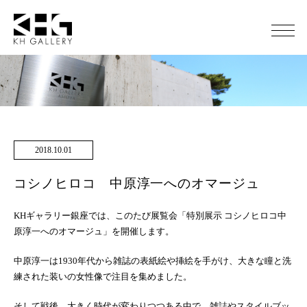
2018.10.01
コシノヒロコ 中原淳一へのオマージュ
KHギャラリー銀座では、このたび展覧会「特別展示 コシノヒロコ中
原淳一へのオマージュ」を開催します。
中原淳一は1930年代から雑誌の表紙絵や挿絵を手がけ、大きな瞳と洗
練された装いの女性像で注目を集めました。
そして戦後、大きく時代が変わりつつある中で、雑誌やスタイルブッ